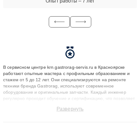
Опыт работы – 7 лет
В сервисном центре krn.gastrorag-servis.ru в Красноярске
работают опытные мастера с профильным образованием и
стажем от 5 до 12 лет. Они специализируются на ремонте
техники бренда Gastrorag, используют современное
оборудование и оригинальные запчасти. Каждый инженер
регулярно проходит обучение и сертификацию, что позволяет
быстро и точноdiagnostikировать поломки и восстанавливать
Развернуть
технику с сохранением гарантии до 3 лет. Наши мастера
решают сложные случаи: от замены матриц и материнских
плат до ремонта после залития и восстановления данных.
Благодаря высокой квалификации и ответственному подходу
клиенты получают быстрый, качественный ремонт и понятные