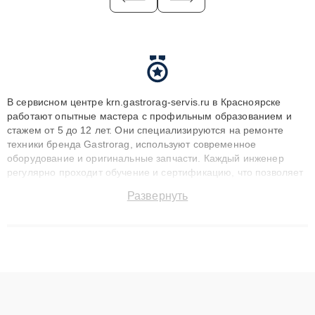
В сервисном центре krn.gastrorag-servis.ru в Красноярске
работают опытные мастера с профильным образованием и
стажем от 5 до 12 лет. Они специализируются на ремонте
техники бренда Gastrorag, используют современное
оборудование и оригинальные запчасти. Каждый инженер
регулярно проходит обучение и сертификацию, что позволяет
быстро и точноdiagnostikировать поломки и восстанавливать
Развернуть
технику с сохранением гарантии до 3 лет. Наши мастера
решают сложные случаи: от замены матриц и материнских
плат до ремонта после залития и восстановления данных.
Благодаря высокой квалификации и ответственному подходу
клиенты получают быстрый, качественный ремонт и понятные
объяснения по результатам диагностики.