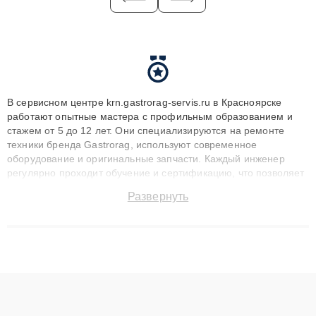
В сервисном центре krn.gastrorag-servis.ru в Красноярске
работают опытные мастера с профильным образованием и
стажем от 5 до 12 лет. Они специализируются на ремонте
техники бренда Gastrorag, используют современное
оборудование и оригинальные запчасти. Каждый инженер
регулярно проходит обучение и сертификацию, что позволяет
быстро и точноdiagnostikировать поломки и восстанавливать
Развернуть
технику с сохранением гарантии до 3 лет. Наши мастера
решают сложные случаи: от замены матриц и материнских
плат до ремонта после залития и восстановления данных.
Благодаря высокой квалификации и ответственному подходу
клиенты получают быстрый, качественный ремонт и понятные
объяснения по результатам диагностики.