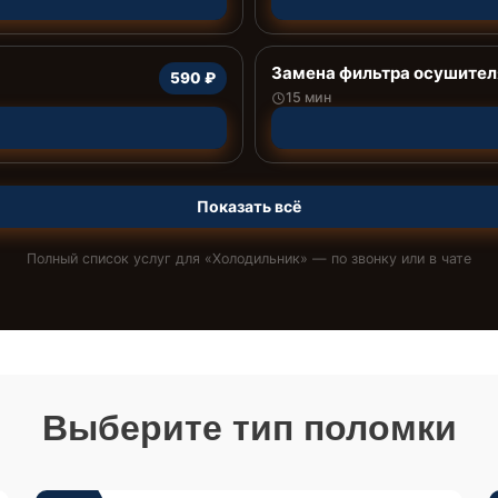
Замена фильтра осушител
590 ₽
15 мин
Показать всё
Полный список услуг для «
Холодильник
» — по звонку или в чате
Выберите тип поломки