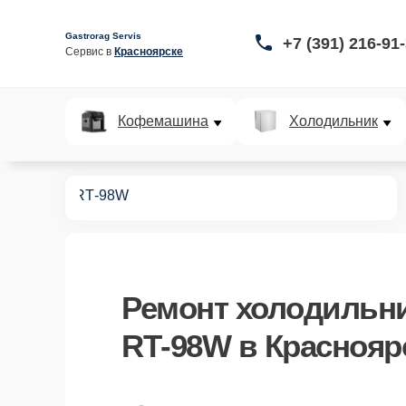
Gastrorag Servis
+7 (391) 216-91
Сервис в 
Красноярске
Кофемашина
Холодильник
дильников
RT‑98W
Ремонт
холодильни
RT‑98W
в Краснояр