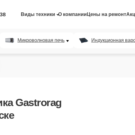
-38
Виды техники
О компании
Цены на ремонт
Ак
Микроволновая печь
Индукционная вар
ка Gastrorag
ске