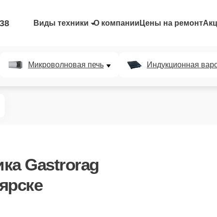
-38
Виды техники
О компании
Цены на ремонт
Ак
Микроволновая печь
Индукционная вар
ка Gastrorag
ярске