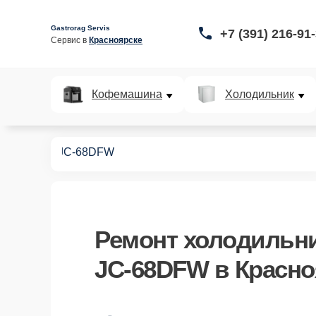
Gastrorag Servis
+7 (391) 216-91
Сервис в 
Красноярске
Кофемашина
Холодильник
дильников
JC‑68DFW
Ремонт
холодильни
JC‑68DFW
в Красно