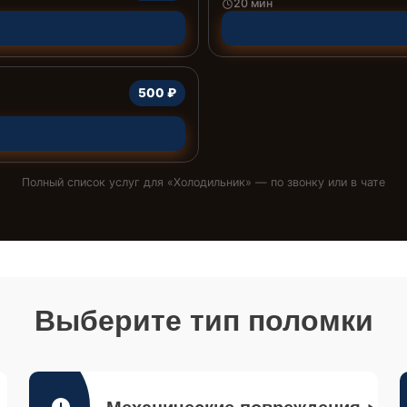
20 мин
500 ₽
Полный список услуг для «
Холодильник
» — по звонку или в чате
Выберите тип поломки